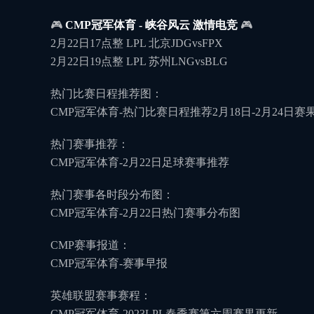
🎮
CMP冠军体育 - 峡谷风云 激情电竞
🎮
2月22日17点整 LPL 北京JDGvsFPX
2月22日19点整 LPL 苏州LNGvsBLG
热门比赛日程推荐图：
CMP冠军体育-热门比赛日程推荐2月18日-2月24日赛
热门赛事推荐：
CMP冠军体育-2月22日足球赛事推荐
热门赛事各时段分布图：
CMP冠军体育-2月22日热门赛事分布图
CMP赛事报道：
CMP冠军体育-赛事早报
英雄联盟赛事赛程：
CMP冠军体育-2023LPL春季赛第六周赛果更新